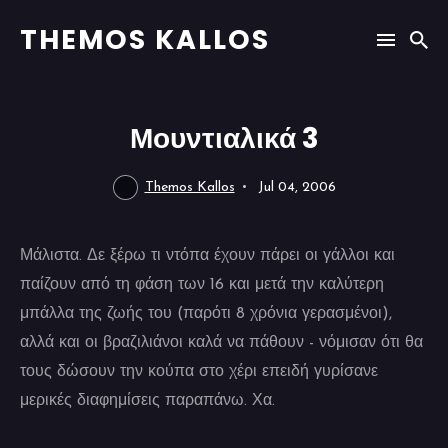
THEMOS KALLOS
Μουντιαλικά 3
Themos Kallos
Jul 04, 2006
Μάλιστα. Δε ξέρω τι ντόπα έχουν πάρει οι γάλλοι και
παίζουν από τη φάση των 16 και μετά την καλύτερη
μπάλλα της ζωής του (παρότι 8 χρόνια γερασμένοι),
αλλά και οι βραζιλιάνοι καλά να πάθουν - νόμισαν ότι θα
τους δώσουν την κούπα στο χέρι επειδή γυρίσανε
μερικές διαφημίσεις παραπάνω. Χα.