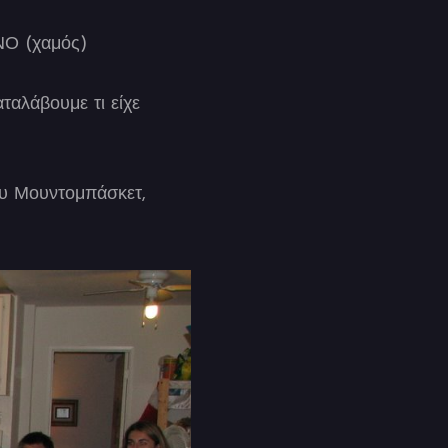
Ο (χαμός)
αταλάβουμε τι είχε
του Μουντομπάσκετ,