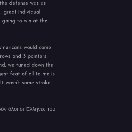
d the defense was as
 great individual
t going to win at the
 americans would come
rows and 3 pointers.
ound, we tuned down the
est feat of all to me is
 It wasn’t some stroke
όν όλοι οι Έλληνες του