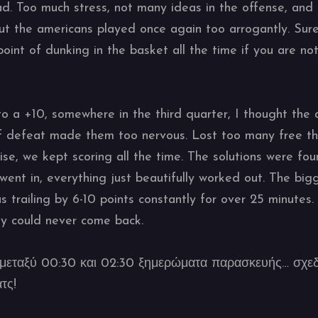
ad. Too much stress, not many ideas in the offense, an
ut the americans played once again too arrogantly. Sure,
point of dunking in the basket all the time if you are no
o a +10, somewhere in the third quarter, I thought the
f defeat made them too nervous. Lost too many free th
ise, we kept scoring all the time. The solutions were f
went in, everything just beautifully worked out. The bigg
 trailing by 6-10 points constantly for over 25 minutes.
ey could never come back.
υ μεταξύ 00:30 και 02:30 ξημερώματα παρασκευής… σχεδ
τς!