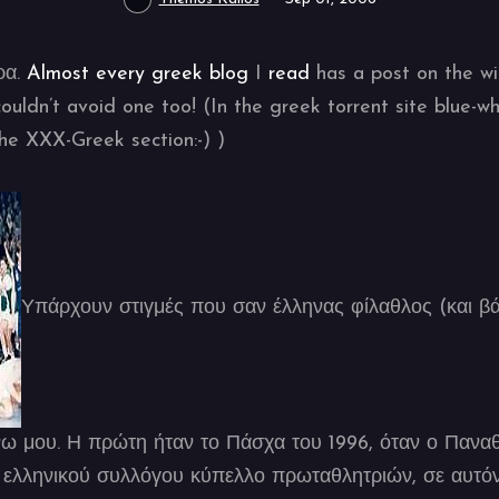
ρα.
Almost
every
greek
blog
I
read
has a post on the w
couldn’t avoid one too! (In the greek torrent site blue-w
he XXX-Greek section:-) )
Υπάρχουν στιγμές που σαν έλληνας φίλαθλος (και βά
άνω μου. Η πρώτη ήταν το Πάσχα του 1996, όταν ο Πανα
 ελληνικού συλλόγου κύπελλο πρωταθλητριών, σε αυτόν