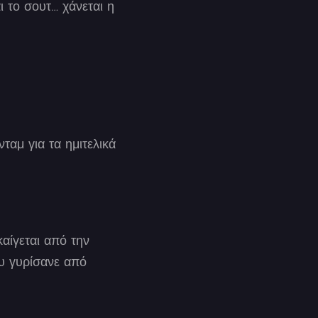
ι το σουτ… χάνεται η
αμ για τα ημιτελικά
καίγεται από την
ου γυρίσανε από