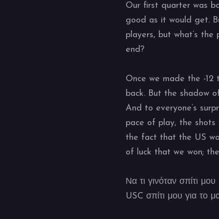
Our first quarter was b
good as it would get. B
players, but what’s the 
end?
Once we made the -12 t
back. But the shadow o
And to everyone’s surpr
pace of play, the shots 
the fact that the US was
of luck that we won; th
Να τι γινόταν σπίτι μο
USC σπίτι μου για το μα