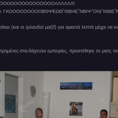
ΚΟΟΟΟΟΟΟΟΟΟΟΟΟΟΟΟΟΟΛΛΛΛΛΛ!
θος): ΓΚΟΟΟΟΟΟΟΟΟΒΘΨΕΩΘ΅ΘΒΗΕ΅ΝΒΙΨ΅ΟΝΙ΅ΙΘΒΕ΅Ν
ια (και οι Ιρλανδοί μαζί!) για αρκετά λεπτά μέχρι να κ
μετρημένες-στα-δάχτυλα εμπειρίες, προστέθηκε το ματς 