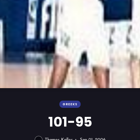
GREEKS
101-95
Themos Kallos
Sep 01, 2006