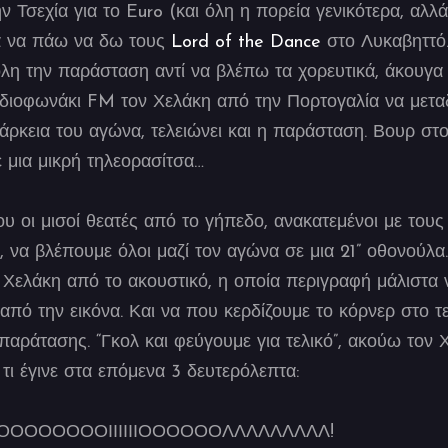
ην Τσεχία για το Euro (και όλη η πορεία γενικότερα, αλλά
ια να πάω να δω τους
Lord of the Danc
e
στο Λυκαβηττό.
όλη την παράσταση αντί να βλέπω τα χορευτικά, άκουγα
αδιοφωνάκι FM τον Χελάκη από την Πορτογαλία να μετα
άρκεια του αγώνα, τελειώνει και η παράσταση. Βουρ στο 
μια μικρή τηλεορασίτσα…
υ οι μισοί θεατές από το γήπεδο, ανακατεμένοι με το
ς, να βλέπουμε όλοι μαζί τον αγώνα σε μια 21” οθονούλ
Χελάκη από το ακουστικό, η οποία περιγραφή μάλιστα ν
πό την εικόνα. Και να που κερδίζουμε το κόρνερ στο τ
αράτασης. “Γκολ και φεύγουμε για τελικό”, ακούω τον Χ
 τι έγινε στα επόμενα 3 δευτερόλεπτα:
ΓΚΟΟΟΟΟΟΟΟΟΙΙΙΙΙΙΟΟΟΟΟΟΛΛΛΛΛΛΛΛΛ!