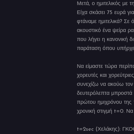
Μετά, ο ημιτελικός με τ
Είχα σκάσει 75 ευρά γ
φτάναμε ημιτελικά? Σε 
ακουστικό ένα ψείρα ρ
που λήγει η κανονική δι
παράταση όπου υπήρχε 
Να είμαστε τώρα περίπο
χορευτές και χορεύτριε
συνεχίζω να ακούω τον 
δευτερόλεπτα μπροστά α
πρώτου ημιχρόνου της π
χρονική στιγμή t=0. Να
t=2sec (Χελάκης): 