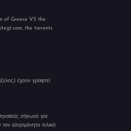
in of Greece VS the
hitegt.com, the torrents
ζελος) έχουν γραφτεί
θηναϊκός σήκωσε για
 τον αλησμόνητο τελικό