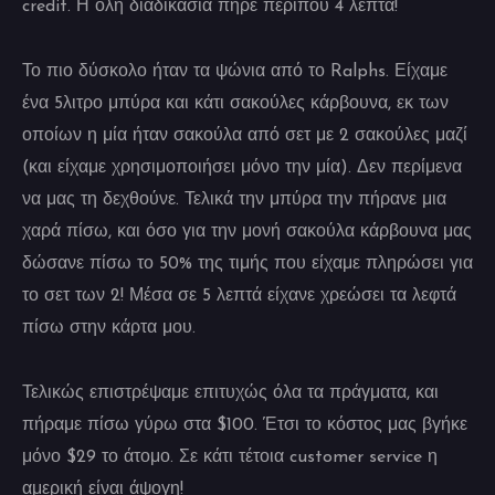
credit. Η όλη διαδικασία πήρε περίπου 4 λεπτά!
Το πιο δύσκολο ήταν τα ψώνια από το Ralphs. Είχαμε
ένα 5λιτρο μπύρα και κάτι σακούλες κάρβουνα, εκ των
οποίων η μία ήταν σακούλα από σετ με 2 σακούλες μαζί
(και είχαμε χρησιμοποιήσει μόνο την μία). Δεν περίμενα
να μας τη δεχθούνε. Τελικά την μπύρα την πήρανε μια
χαρά πίσω, και όσο για την μονή σακούλα κάρβουνα μας
δώσανε πίσω το 50% της τιμής που είχαμε πληρώσει για
το σετ των 2! Μέσα σε 5 λεπτά είχανε χρεώσει τα λεφτά
πίσω στην κάρτα μου.
Τελικώς επιστρέψαμε επιτυχώς όλα τα πράγματα, και
πήραμε πίσω γύρω στα $100. Έτσι το κόστος μας βγήκε
μόνο $29 το άτομο. Σε κάτι τέτοια customer service η
αμερική είναι άψογη!