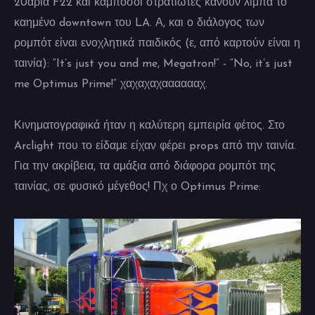
20αριά F22 και κάμποσοι στρατιώτες κάνουν λίμπα το
καημένο downtown του LA. Α, και ο διάλογος των
ρομπότ είναι ενοχλητικά παιδικός (ε, από καρτούν είναι η
ταινία): “It’s just you and me, Megatron!” - “No, it’s just
me Optimus Prime!” χαχαχαχααααααχ.
Κινηματογραφικά ήταν η καλύτερη εμπειρία φέτος. Στο
Arclight που το είδαμε είχαν φέρει props από την ταινία.
Για την ακρίβεια, τα αμάξια από διάφορα ρομπότ της
ταινίας, σε φυσικό μέγεθος! Πχ ο Optimus Prime: