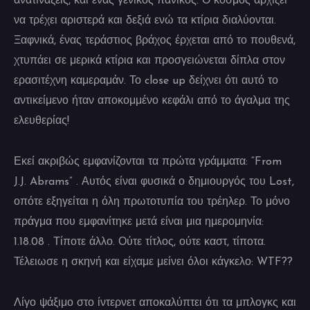
ανατινάξεις, και ένας γενικός πανικός. Ο κόσμος αρχίζει
να τρέχει αριστερά και δεξιά ενώ τα κτίρια διαλύονται.
Ξαφνικά, ένας τεράστιος βράχος έρχεται από το πουθενά,
χτυπάει σε μερικά κτίρια και προσγειώνεται δίπλα στον
ερασιτέχνη καμεραμάν. Το close up δείχνει ότι αυτό το
αντικείμενο ήταν αποκομμένο κεφάλι από το άγαλμα της
ελευθερίας!
Εκεί ακριβώς εμφανίζονται τα πρώτα γράμματα: “From
J.J. Abrams” . Αυτός είναι φυσικά ο δημιουργός του Lost,
οπότε εξηγείται η όλη πρωτοτυπία του τρέηλερ. Το μόνο
πράγμα που εμφανίτηκε μετά είναι μια ημερομηνία:
1.18.08 . Τίποτε άλλο. Ούτε τίτλος, ούτε καστ, τίποτα.
Τέλειωσε η σκηνή και είχαμε μείνει όλοι κάγκελο: WTF??
Λίγο ψάξιμο στο ίντερνετ αποκαλύπτει ότι τα μπλογκς και