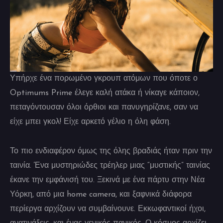
Υπήρχε ένα πορωμένο γκρουπ ατόμων που όποτε ο
Optimums Prime έλεγε καλή ατάκα ή νίκαγε κάποιον,
πεταγόντουσαν όλοι όρθιοι και πανυγηρίζανε, σαν να
είχε μπει γκολ! Είχε αρκετό γέλιο η όλη φάση.
Το πιο ενδιαφέρον όμως της όλης βραδιάς ήταν πριν την
ταινία. Ένα μυστηριώδες τρέηλερ μιας “μυστικής” ταινίας
έκανε την εμφάνισή του. Ξεκινά με ένα πάρτυ στην Νέα
Υόρκη, από μια home camera, και ξαφνικά διάφορα
περίεργα αρχίζουν να συμβαίνουνε. Εκκωφαντικοί ήχοι,