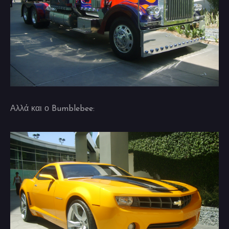
Αλλά και ο Bumblebee: