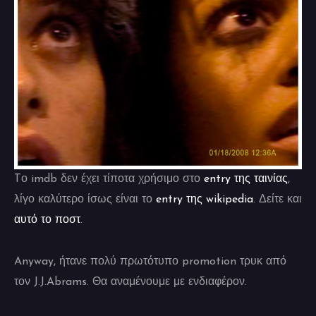
Tο imdb δεν έχει τίποτα χρήσιμο στο
entry της ταινίας
,
λίγο καλύτερο ίσως είναι το
entry της wikipedia
. Δείτε και
αυτό το ποστ
.
Anyway, ήτανε πολύ πρωτότυπο promotion τρυκ από
τον J.J.Abrams. Θα αναμένουμε με ενδιαφέρον.