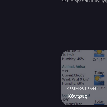
hint: Η special εισαγωγ
PREVIOUS PAGE
Κόντρες