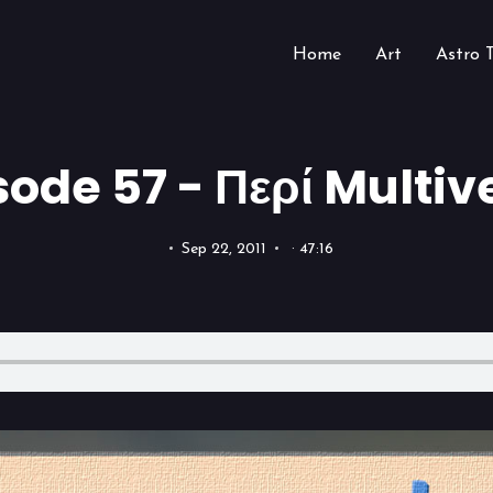
Home
Art
Astro 
sode 57 - Περί Multiv
Sep 22, 2011
· 47:16